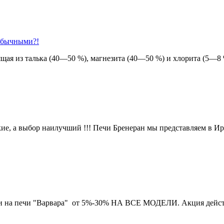
 обычными?!
щая из талька (40—50 %), магнезита (40—50 %) и хлорита (5—8 %
е, а выбор наилучший !!! Печи Бренеран мы представляем в Ирку
и на печи "Варвара" от 5%-30% НА ВСЕ МОДЕЛИ. Акция действите