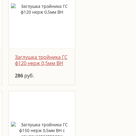
ПОДРОБНЕЕ
ЗАКАЗАТЬ
Заглушка тройника ГС
ф120 нерж 0,5мм ВН
286
руб.
Устанавливается в
нижней части тройника,
используется для сбора
сажи, обеспечивает
доступ для прочистки
канала.