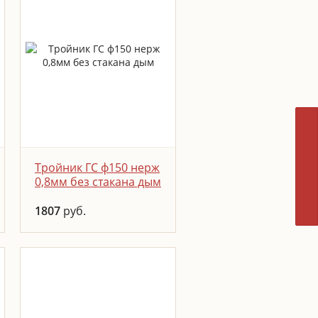
Тройник ГС ф150 нерж
0,8мм без стакана дым
1807
руб.
Тройники
предназначены для
изменения направления
дымохода, а также для
удобства чистки дымовых
труб.