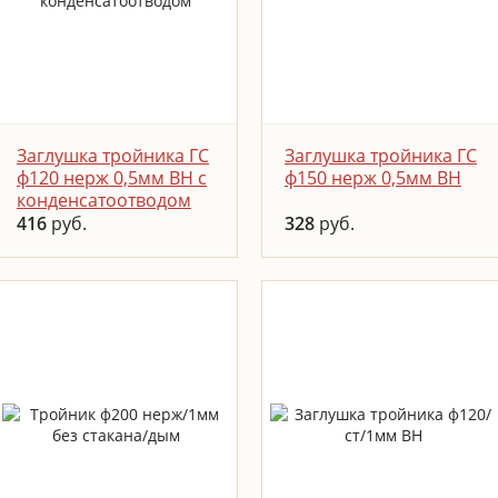
ПОДРОБНЕЕ
ПОДРОБНЕЕ
ЗАКАЗАТЬ
ЗАКАЗАТЬ
Заглушка тройника ГС
Заглушка тройника ГС
ф120 нерж 0,5мм ВН с
ф150 нерж 0,5мм ВН
конденсатоотводом
416
руб.
328
руб.
Заглушка тройника с
Устанавливается в
конденсатоотводом
нижней части тройника,
представляет собой
используется для сбора
заглушку с отверстием
сажи, обеспечивает
для слива конденсата.
доступ для прочистки
Устанавливается на
канала.
тройник
ПОДРОБНЕЕ
ПОДРОБНЕЕ