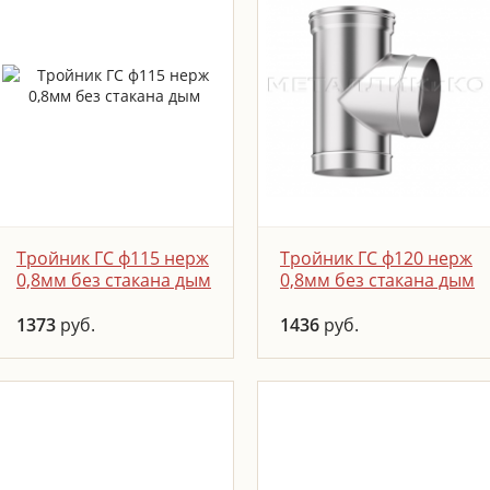
Тройник ГС ф115 нерж
Тройник ГС ф120 нерж
0,8мм без стакана дым
0,8мм без стакана дым
1373
руб.
1436
руб.
Тройники предназначены
Тройники предназначены
для изменения
для изменения
направления дымохода, а
направления дымохода, а
также для удобства
также для удобства
чистки дымовых труб.
чистки дымовых труб.