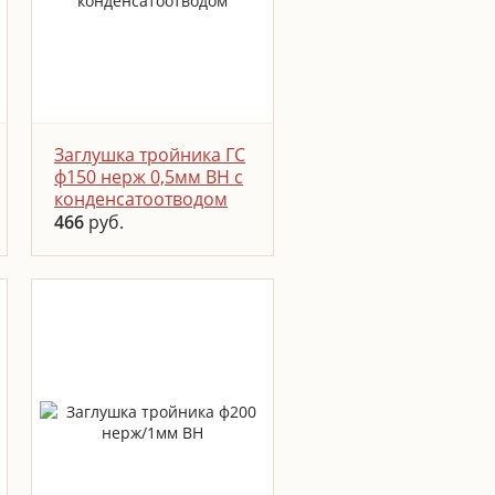
ПОДРОБНЕЕ
ЗАКАЗАТЬ
Заглушка тройника ГС
ф150 нерж 0,5мм ВН с
конденсатоотводом
466
руб.
Заглушка тройника с
конденсатоотводом
представляет собой
заглушку с отверстием
для слива конденсата.
Устанавливается на
тройник
ПОДРОБНЕЕ