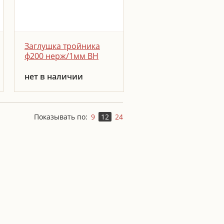
ЗАКАЗАТЬ
Заглушка тройника
ф200 нерж/1мм ВН
нет в наличии
Устанавливается в
нижней части тройника,
используется для сбора
Показывать по:
9
12
24
сажи, обеспечивает
доступ для прочистки
канала.
ПОДРОБНЕЕ
ЗАКАЗАТЬ