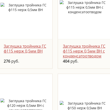
ПОДРОБНЕЕ
ПОДРОБНЕЕ
ЗАКАЗАТЬ
ЗАКАЗАТЬ
Заглушка тройника ГС
Заглушка тройника ГС
ф115 нерж 0,5мм ВН
ф115 нерж 0,5мм ВН с
конденсатоотводом
276
руб.
404
руб.
Устанавливается в
Заглушка тройника с
нижней части тройника,
конденсатоотводом
используется для сбора
представляет собой
сажи, обеспечивает
заглушку с отверстием
доступ для прочистки
для слива конденсата.
канала.
Устанавливается на
тройник